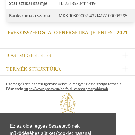
Statisztikai számjel:
11323185234111419
Bankszámala száma:
MKB 10300002-43714177-00003285
ÉVES ÖSSZEFOGLALÓ ENERGETIKAI JELENTÉS - 2021
JOGI MEGFELELÉS
Impresszum
TERMÉK STRUKTÚRA
Kapcsolat
Egyéb
Munkatársak
Csomagküldés esetén igénybe veheti a Magyar Posta szolgáltatásait.
ASZTALKULTÚRA
Jogi nyilatkozat
Részletek:
https://www.posta.hu/belfoldi_csomagmegoldasok
Készletek
TI
Tálak, tálcák
Adatvédelem
Tányérok
Üzletszabályzat
Csészék, bögrék, poharak
Fogyasztóvédelem
Kannák, cukortartók
Adattovábbítási nyilatkozat
Ez az oldal egyes összetevőinek
© Herendi Porcelánmanufaktúra Zrt.
Szervíz kiegészítők
www.herend.com
működéséhez sütiket (cookie) használ.