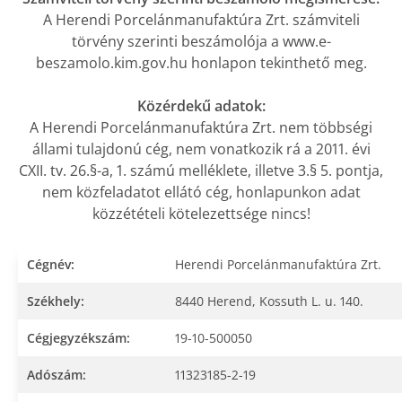
A Herendi Porcelánmanufaktúra Zrt. számviteli
törvény szerinti beszámolója a www.e-
beszamolo.kim.gov.hu honlapon tekinthető meg.
Közérdekű adatok:
A Herendi Porcelánmanufaktúra Zrt. nem többségi
állami tulajdonú cég, nem vonatkozik rá a 2011. évi
CXII. tv. 26.§-a, 1. számú melléklete, illetve 3.§ 5. pontja,
nem közfeladatot ellátó cég, honlapunkon adat
közzétételi kötelezettsége nincs!
Cégnév:
Herendi Porcelánmanufaktúra Zrt.
Székhely:
8440 Herend, Kossuth L. u. 140.
Cégjegyzékszám:
19-10-500050
Adószám:
11323185-2-19