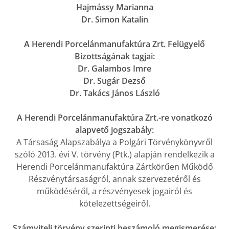
Hajmássy Marianna
Dr. Simon Katalin
A Herendi Porcelánmanufaktúra Zrt. Felügyelő
Bizottságának tagjai:
Dr. Galambos Imre
Dr. Sugár Dezső
Dr. Takács János László
A Herendi Porcelánmanufaktúra Zrt.-re vonatkozó
alapvető jogszabály:
A Társaság Alapszabálya a Polgári Törvénykönyvről
szóló 2013. évi V. törvény (Ptk.) alapján rendelkezik a
Herendi Porcelánmanufaktúra Zártkörűen Működő
Részvénytársaságról, annak szervezetéről és
működéséről, a részvényesek jogairól és
kötelezettségeiről.
Számviteli törvény szerinti beszámoló megismerése: