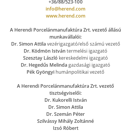
+36/88/523-100
info@herend.com
www.herend.com
A Herendi Porcelánmanufaktúra Zrt. vezető állású
munkavállalói:
Dr. Simon Attila
vezérigazgató/első számú vezető
Dr. Ködmön István
termelési igazgató
Szesztay László
kereskedelmi igazgató
Dr. Hegedűs Melinda
gazdasági igazgató
Pék Gyöngyi
humánpolitikai vezető
A Herendi Porcelánmanufaktúra Zrt. vezető
tisztségviselői:
Dr. Kukorelli István
Dr. Simon Attila
Dr. Szemán Péter
Szilvássy Mihály Zoltánné
Izsó Róbert