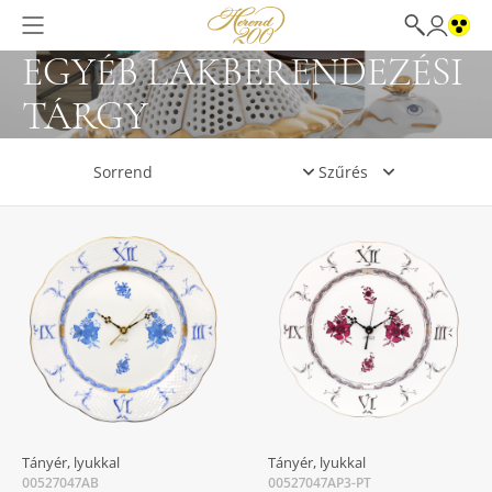
EGYÉB LAKBERENDEZÉSI
TÁRGY
Szűrés
Tányér, lyukkal
Tányér, lyukkal
00527047AB
00527047AP3-PT