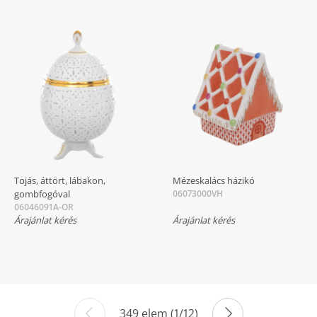
Tojás, áttört, lábakon,
Mézeskalács házikó
gombfogóval
06073000VH
06046091A-OR
Árajánlat kérés
Árajánlat kérés
349 elem (1/12)