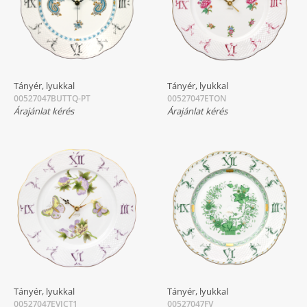
Tányér, lyukkal
Tányér, lyukkal
00527047BUTTQ-PT
00527047ETON
Árajánlat kérés
Árajánlat kérés
Tányér, lyukkal
Tányér, lyukkal
00527047EVICT1
00527047FV