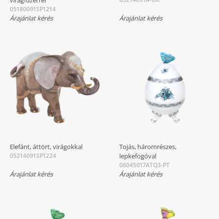
virágfüzérrel
05180091SP1214
Árajánlat kérés
Árajánlat kérés
Elefánt, áttört, virágokkal
Tojás, háromrészes,
05214091SP1224
lepkefogóval
06045017ATQ3-PT
Árajánlat kérés
Árajánlat kérés