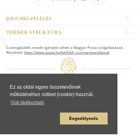
JOGI MEGFELELÉS
Impresszum
TERMÉK STRUKTÚRA
Kapcsolat
Egyéb
Munkatársak
Csomagküldés esetén igénybe veheti a Magyar Posta szolgáltatásait.
ASZTALKULTÚRA
Jogi nyilatkozat
Részletek:
https://www.posta.hu/belfoldi_csomagmegoldasok
Készletek
TI
Tálak, tálcák
Adatvédelem
Tányérok
Üzletszabályzat
Csészék, bögrék, poharak
Fogyasztóvédelem
Kannák, cukortartók
Adattovábbítási nyilatkozat
Ez az oldal egyes összetevőinek
© Herendi Porcelánmanufaktúra Zrt.
Szervíz kiegészítők
működéséhez sütiket (cookie) használ.
www.herend.com
FIGURÁK
Süti tájékoztató
Állat figurák
Emberalak figurák
Engedélyezés
Egyéb figurák
LAKBERENDEZÉS