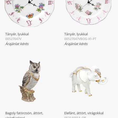
Tányér, lyukkal
Tányér, lyukkal
00527047V
00527047VBOG-X1-PT
Árajánlat kérés
Árajánlat kérés
Bagoly fatörzsön, áttört,
Elefánt, áttört, virágokkal
05214091A-OR