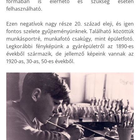
formában is elérhető és szükség esetén
felhasználható.
Ezen negatívok nagy része 20. század eleji, és igen
fontos szelete gyűjteményünknek. Található közöttük
munkásportré, munkafotó csakúgy, mint épületfotó.
Legkorábbi fényképünk a gyárépületről az 1890-es
évekből származik, de jellemző képeink vannak az
1920-as, 30-as, 50-es évekből.