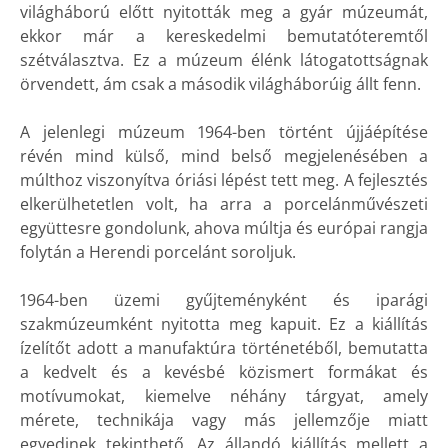
világháború előtt nyitották meg a gyár múzeumát,
ekkor már a kereskedelmi bemutatóteremtől
szétválasztva. Ez a múzeum élénk látogatottságnak
örvendett, ám csak a második világháborúig állt fenn.
A jelenlegi múzeum 1964-ben történt újjáépítése
révén mind külső, mind belső megjelenésében a
múlthoz viszonyítva óriási lépést tett meg. A fejlesztés
elkerülhetetlen volt, ha arra a porcelánművészeti
együttesre gondolunk, ahova múltja és európai rangja
folytán a Herendi porcelánt soroljuk.
1964-ben üzemi gyűjteményként és iparági
szakmúzeumként nyitotta meg kapuit. Ez a kiállítás
ízelítőt adott a manufaktúra történetéből, bemutatta
a kedvelt és a kevésbé közismert formákat és
motívumokat, kiemelve néhány tárgyat, amely
mérete, technikája vagy más jellemzője miatt
egyedinek tekinthető. Az állandó kiállítás mellett a