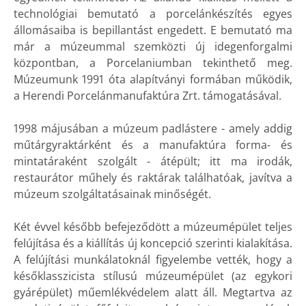
technológiai bemutató a porcelánkészítés egyes
állomásaiba is bepillantást engedett. E bemutató ma
már a múzeummal szemközti új idegenforgalmi
központban, a Porcelaniumban tekinthető meg.
Múzeumunk 1991 óta alapítványi formában működik,
a Herendi Porcelánmanufaktúra Zrt. támogatásával.
1998 májusában a múzeum padlástere - amely addig
műtárgyraktárként és a manufaktúra forma- és
mintatáraként szolgált - átépült; itt ma irodák,
restaurátor műhely és raktárak találhatóak, javítva a
múzeum szolgáltatásainak minőségét.
Két évvel később befejeződött a múzeumépület teljes
felújítása és a kiállítás új koncepció szerinti kialakítása.
A felújítási munkálatoknál figyelembe vették, hogy a
későklasszicista stílusú múzeumépület (az egykori
gyárépület) műemlékvédelem alatt áll. Megtartva az