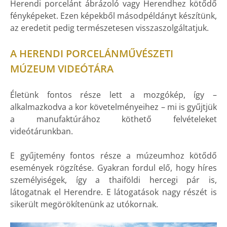
Herendi porcelánt ábrázoló vagy Herendhez kötődő
fényképeket. Ezen képekből másodpéldányt készítünk,
az eredetit pedig természetesen visszaszolgáltatjuk.
A HERENDI PORCELÁNMŰVÉSZETI
MÚZEUM VIDEÓTÁRA
Életünk fontos része lett a mozgókép, így –
alkalmazkodva a kor követelményeihez – mi is gyűjtjük
a manufaktúrához köthető felvételeket
videótárunkban.
E gyűjtemény fontos része a múzeumhoz kötődő
események rögzítése. Gyakran fordul elő, hogy híres
személyiségek, így a thaiföldi hercegi pár is,
látogatnak el Herendre. E látogatások nagy részét is
sikerült megörökítenünk az utókornak.