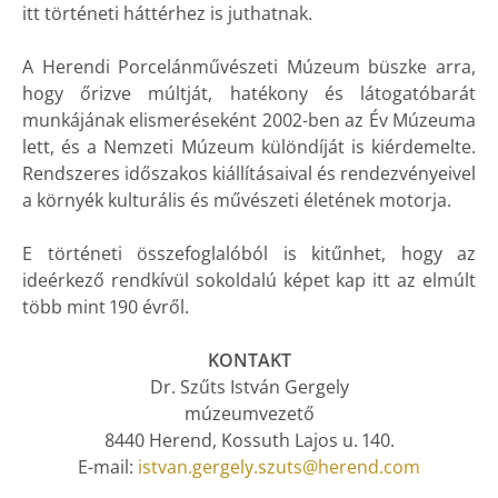
itt történeti háttérhez is juthatnak.
A Herendi Porcelánművészeti Múzeum büszke arra,
hogy őrizve múltját, hatékony és látogatóbarát
munkájának elismeréseként 2002-ben az Év Múzeuma
lett, és a Nemzeti Múzeum különdíját is kiérdemelte.
Rendszeres időszakos kiállításaival és rendezvényeivel
a környék kulturális és művészeti életének motorja.
E történeti összefoglalóból is kitűnhet, hogy az
ideérkező rendkívül sokoldalú képet kap itt az elmúlt
több mint 190 évről.
KONTAKT
Dr. Szűts István Gergely
múzeumvezető
8440 Herend, Kossuth Lajos u. 140.
E-mail:
istvan.gergely.szuts@herend.com