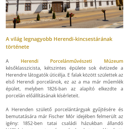
A világ legnagyobb Herendi-kincsestárának
története
A
Herendi Porcelánművészeti Múzeum
későklasszicista, kétszintes épülete sok évtizede a
Herendre látogatók úticélja. E falak között születtek az
első Herendi porcelánok, ez az a ma már műemlék
épület, melyben 1826-ban az alapító elkezdte a
porcelán előállításának kísérleteit.
A Herenden születő porcelántárgyak gyűjtésére és
bemutatására már Fischer Mór idejében felmerült az
igény: 1852-ben tatai családi házukban állandó