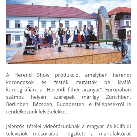
A Herend Show produkció, amelyben herendi
korongosok és festők mutatták be kiváló
koreográfiára a „Herendi fehér aranyat”. Európában
számos helyen szerepelt már,így Zürichben,
Berlinben, Bécsben, Budapesten, e fellépésekről is
rendelkezünk felvételekkel.
Jelentős tételei videótárunknak a magyar és külföldi
televíziók műsoraiból rögzített a manufaktúrát