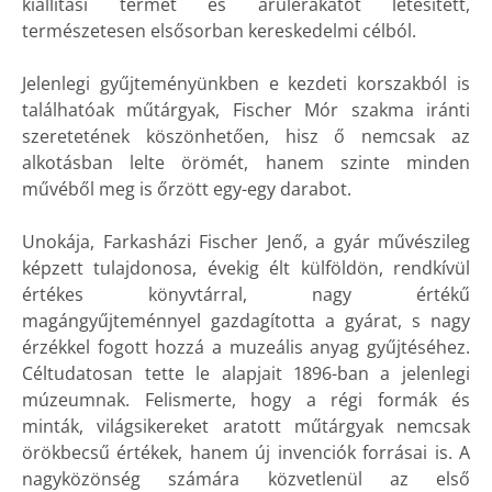
kiállítási termet és árulerakatot létesített,
természetesen elsősorban kereskedelmi célból.
Jelenlegi gyűjteményünkben e kezdeti korszakból is
találhatóak műtárgyak, Fischer Mór szakma iránti
szeretetének köszönhetően, hisz ő nemcsak az
alkotásban lelte örömét, hanem szinte minden
művéből meg is őrzött egy-egy darabot.
Unokája, Farkasházi Fischer Jenő, a gyár művészileg
képzett tulajdonosa, évekig élt külföldön, rendkívül
értékes könyvtárral, nagy értékű
magángyűjteménnyel gazdagította a gyárat, s nagy
érzékkel fogott hozzá a muzeális anyag gyűjtéséhez.
Céltudatosan tette le alapjait 1896-ban a jelenlegi
múzeumnak. Felismerte, hogy a régi formák és
minták, világsikereket aratott műtárgyak nemcsak
örökbecsű értékek, hanem új invenciók forrásai is. A
nagyközönség számára közvetlenül az első