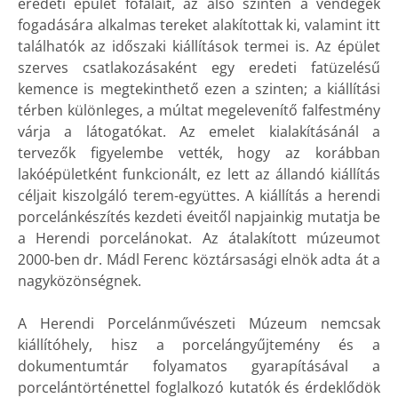
eredeti épület főfalait, az alsó szinten a vendégek
fogadására alkalmas tereket alakítottak ki, valamint itt
találhatók az időszaki kiállítások termei is. Az épület
szerves csatlakozásaként egy eredeti fatüzelésű
kemence is megtekinthető ezen a szinten; a kiállítási
térben különleges, a múltat megelevenítő falfestmény
várja a látogatókat. Az emelet kialakításánál a
tervezők figyelembe vették, hogy az korábban
lakóépületként funkcionált, ez lett az állandó kiállítás
céljait kiszolgáló terem-együttes. A kiállítás a herendi
porcelánkészítés kezdeti éveitől napjainkig mutatja be
a Herendi porcelánokat. Az átalakított múzeumot
2000-ben dr. Mádl Ferenc köztársasági elnök adta át a
nagyközönségnek.
A Herendi Porcelánművészeti Múzeum nemcsak
kiállítóhely, hisz a porcelángyűjtemény és a
dokumentumtár folyamatos gyarapításával a
porcelántörténettel foglalkozó kutatók és érdeklődök