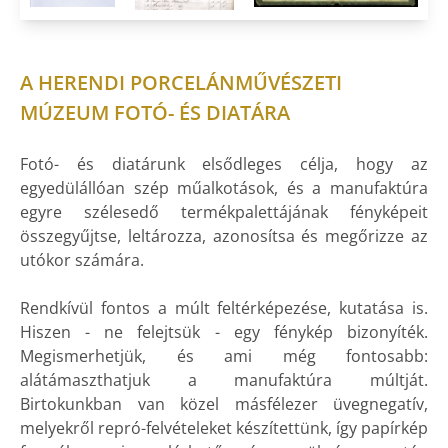
A HERENDI PORCELÁNMŰVÉSZETI
MÚZEUM FOTÓ- ÉS DIATÁRA
Fotó- és diatárunk elsődleges célja, hogy az
egyedülállóan szép műalkotások, és a manufaktúra
egyre szélesedő termékpalettájának fényképeit
összegyűjtse, leltározza, azonosítsa és megőrizze az
utókor számára.
Rendkívül fontos a múlt feltérképezése, kutatása is.
Hiszen - ne felejtsük - egy fénykép bizonyíték.
Megismerhetjük, és ami még fontosabb:
alátámaszthatjuk a manufaktúra múltját.
Birtokunkban van közel másfélezer üvegnegatív,
melyekről repró-felvételeket készítettünk, így papírkép