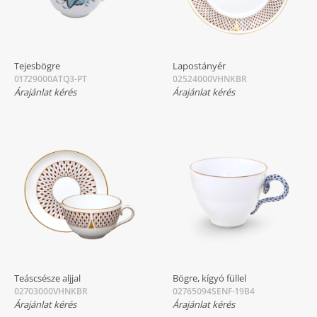
Tejesbögre
Lapostányér
01729000ATQ3-PT
02524000VHNKBR
Árajánlat kérés
Árajánlat kérés
Teáscsésze aljjal
Bögre, kígyó füllel
02703000VHNKBR
02765094SENF-19B4
Árajánlat kérés
Árajánlat kérés