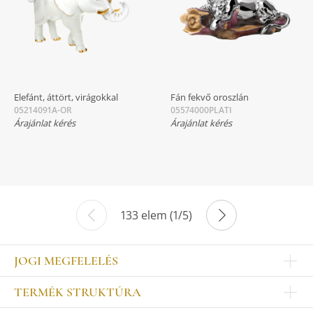
Elefánt, áttört, virágokkal
Fán fekvő oroszlán
05214091A-OR
05574000PLATI
Árajánlat kérés
Árajánlat kérés
133 elem (1/5)
JOGI MEGFELELÉS
Impresszum
TERMÉK STRUKTÚRA
Kapcsolat