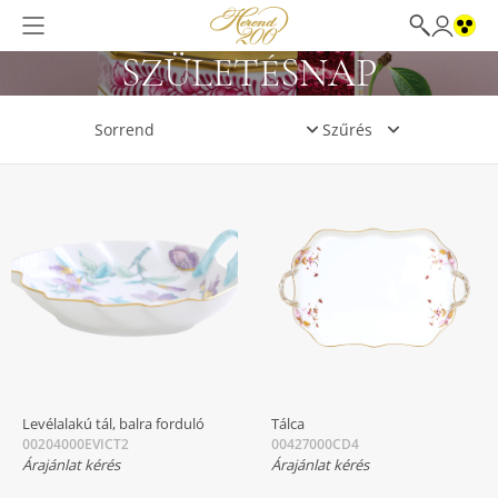
SZÜLETÉSNAP
Szűrés
Levélalakú tál, balra forduló
Tálca
00204000EVICT2
00427000CD4
Árajánlat kérés
Árajánlat kérés