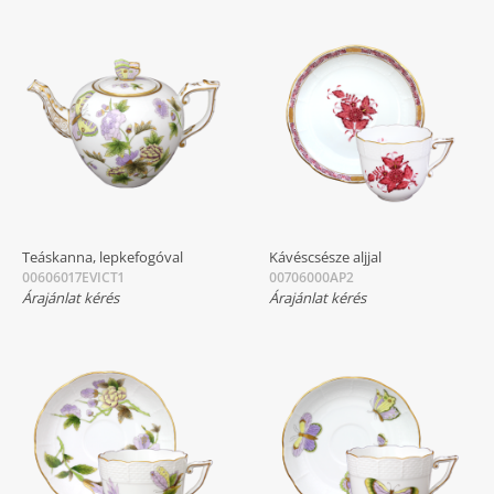
Teáskanna, lepkefogóval
Kávéscsésze aljjal
00606017EVICT1
00706000AP2
Árajánlat kérés
Árajánlat kérés