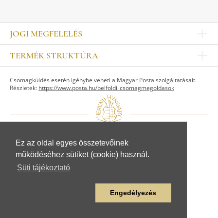
JOGI MEGFELELÉS
Impresszum
TERMÉK STRUKTÚRA
Kapcsolat
Egyéb
Munkatársak
Csomagküldés esetén igénybe veheti a Magyar Posta szolgáltatásait.
ASZTALKULTÚRA
Jogi nyilatkozat
Részletek:
https://www.posta.hu/belfoldi_csomagmegoldasok
Készletek
TI
Tálak, tálcák
Adatvédelem
Tányérok
Üzletszabályzat
Csészék, bögrék, poharak
Fogyasztóvédelem
Kannák, cukortartók
Adattovábbítási nyilatkozat
Ez az oldal egyes összetevőinek
© Herendi Porcelánmanufaktúra Zrt.
Szervíz kiegészítők
működéséhez sütiket (cookie) használ.
www.herend.com
FIGURÁK
Süti tájékoztató
Állat figurák
Emberalak figurák
Engedélyezés
Egyéb figurák
LAKBERENDEZÉS