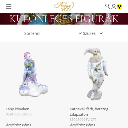
KÜLÖNLEGES FIGURÁK
Szűrés
Lány köveken
Karneváli férfi, hatszög
05915000BULLE
talapzaton
15002000EVICT1
Árajánlat kérés
Árajánlat kérés