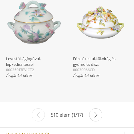
Levestál, ágfogóval,
Főzelékestál,kül.virág és
lepkedíszítéssel
gyümölcs dísz.
00025017EVICT2
00030066CD
Árajánlat kérés
Árajánlat kérés
510 elem (1/17)