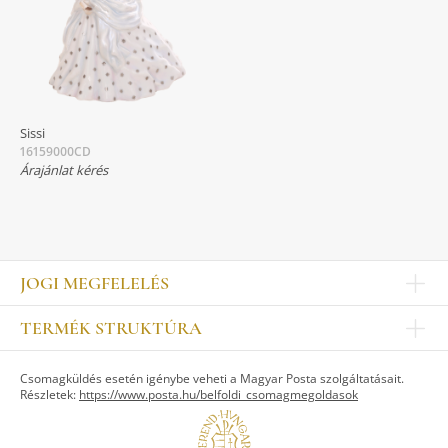
Sissi
16159000CD
Árajánlat kérés
JOGI MEGFELELÉS
Impresszum
TERMÉK STRUKTÚRA
Kapcsolat
Egyéb
Munkatársak
Csomagküldés esetén igénybe veheti a Magyar Posta szolgáltatásait.
ASZTALKULTÚRA
Jogi nyilatkozat
Részletek:
https://www.posta.hu/belfoldi_csomagmegoldasok
Készletek
TI
Tálak, tálcák
Adatvédelem