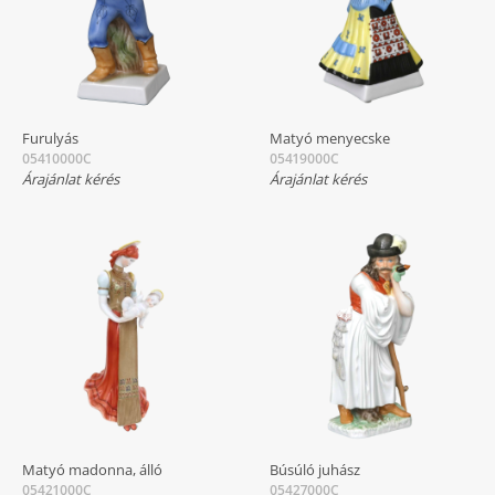
Furulyás
Matyó menyecske
05410000C
05419000C
Árajánlat kérés
Árajánlat kérés
Matyó madonna, álló
Búsúló juhász
05421000C
05427000C