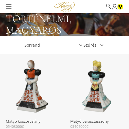
TÖRTÉNELMI,
MAGYAROS
Szűrés
Matyó koszorúslány
Matyó parasztasszony
05403000C
05404000C