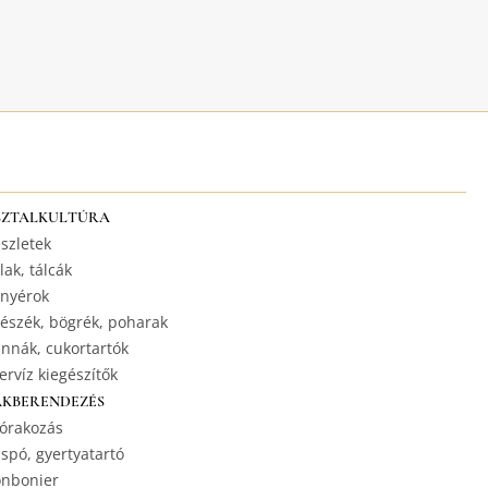
SZTALKULTÚRA
szletek
lak, tálcák
nyérok
észék, bögrék, poharak
nnák, cukortartók
ervíz kiegészítők
AKBERENDEZÉS
órakozás
spó, gyertyatartó
nbonier