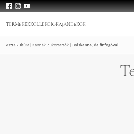
TERMÉKEK
KOLLEKCIÓK
AJÁNDÉKOK
Asztalkultúra
Kannák, cukortartók
Teáskanna, delfinfogóval
Te