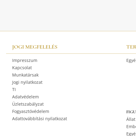
JOGI MEGFELELÉS
TE
Impresszum
Egyé
Kapcsolat
Munkatársak
Jogi nyilatkozat
TI
Adatvédelem
Üzletszabályzat
Fogyasztóvédelem
FIG
Adattovábbítási nyilatkozat
Állat
Embe
Egyé