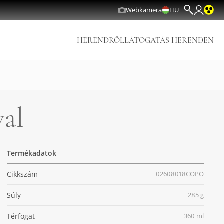
Webkamera
HU
HERENDRŐL
LÁTOGATÁS HERENDEN
val
Termékadatok
Cikkszám
02608018COPO
Súly
285 g
Térfogat
360 ml