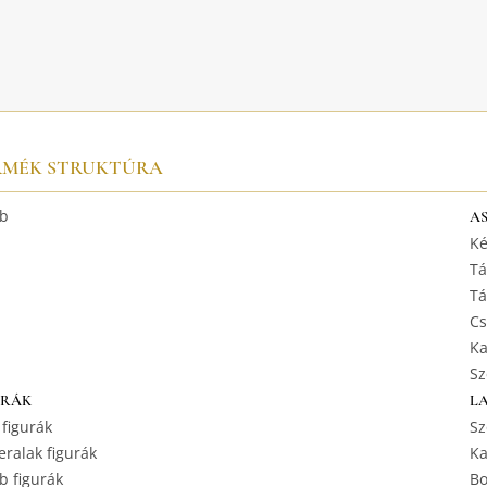
RMÉK STRUKTÚRA
b
A
Ké
Tá
Tá
Cs
Ka
Sz
URÁK
L
 figurák
Sz
ralak figurák
Ka
b figurák
Bo