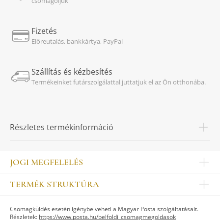
csomagoljuk
Fizetés
Előreutalás, bankkártya, PayPal
Szállítás és kézbesítés
Termékeinket futárszolgálattal juttatjuk el az Ön otthonába.
Részletes termékinformáció
JOGI MEGFELELÉS
Impresszum
TERMÉK STRUKTÚRA
Kapcsolat
Egyéb
Munkatársak
Csomagküldés esetén igénybe veheti a Magyar Posta szolgáltatásait.
ASZTALKULTÚRA
Jogi nyilatkozat
Részletek:
https://www.posta.hu/belfoldi_csomagmegoldasok