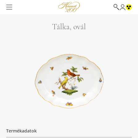
Tálka, ovál
Termékadatok