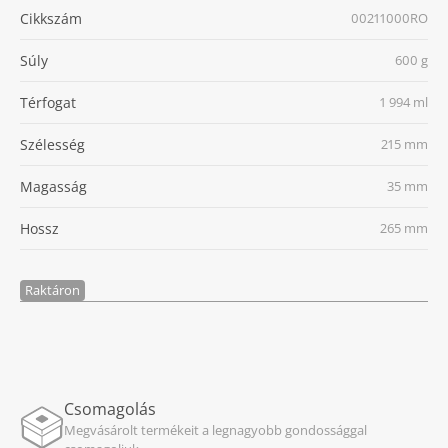
Cikkszám
00211000RO
Súly
600 g
Térfogat
1 994 ml
Szélesség
215 mm
Magasság
35 mm
Hossz
265 mm
Raktáron
Csomagolás
Megvásárolt termékeit a legnagyobb gondossággal