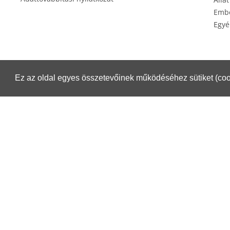
Embe
Egyé
Ez az oldal egyes összetevőinek működéséhez sütiket (coo
Éksz
Csomagküldés esetén igénybe veheti a Magyar Posta szolgáltatásait.
Részletek:
https://www.posta.hu/belfoldi_csomagmegoldasok