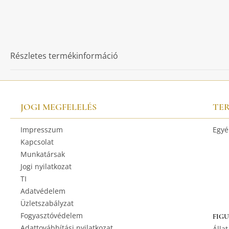
Részletes termékinformáció
JOGI MEGFELELÉS
TE
Impresszum
Egyé
Kapcsolat
Munkatársak
Jogi nyilatkozat
TI
Adatvédelem
Üzletszabályzat
Fogyasztóvédelem
FIG
Adattovábbítási nyilatkozat
Állat