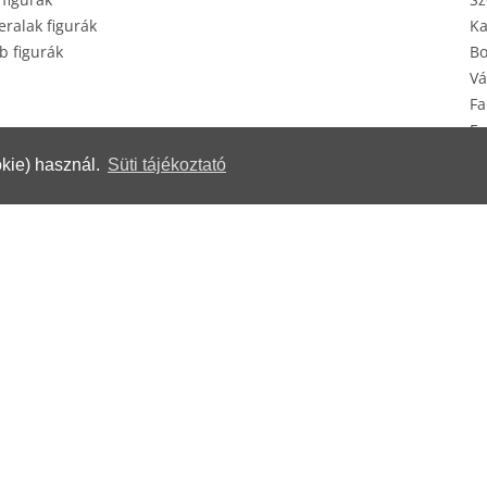
ralak figurák
Ka
b figurák
Bo
Vá
Fa
Eg
Ké
kie) használ.
Süti tájékoztató
erek
© Herendi Porcelánmanufaktúra Zrt.
www.herend.com