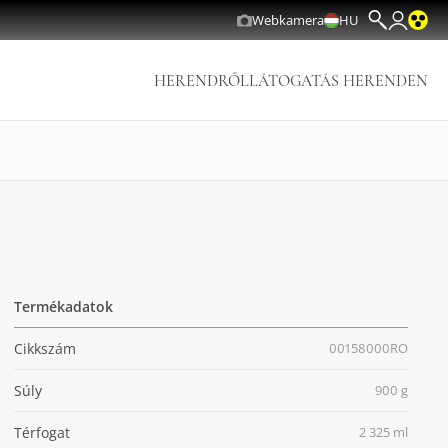
Webkamera
HU
HERENDRŐL
LÁTOGATÁS HERENDEN
Termékadatok
Cikkszám
00158000RO
Súly
900 g
Térfogat
2 325 ml