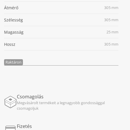
Átmérő
305 mm
Szélesség
305 mm
Magasság
25 mm
Hossz
305 mm
Raktáron
Csomagolás
Megvásárolt termékeit a legnagyobb gondossággal
csomagoljuk
Fizetés