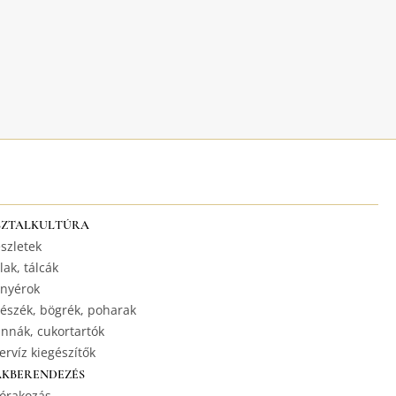
SZTALKULTÚRA
szletek
lak, tálcák
nyérok
észék, bögrék, poharak
nnák, cukortartók
ervíz kiegészítők
AKBERENDEZÉS
órakozás