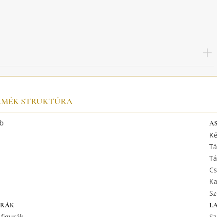
RMÉK STRUKTÚRA
b
A
Ké
Tá
Tá
Cs
Ka
Sz
URÁK
L
 figurák
Sz