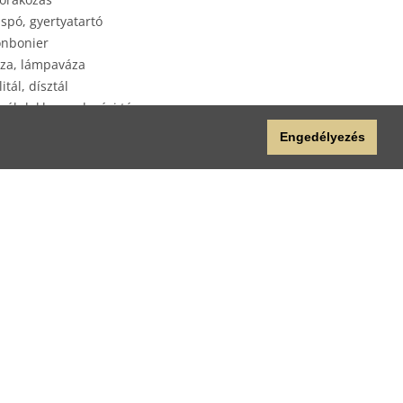
spó, gyertyatartó
nbonier
za, lámpaváza
litál, dísztál
yéb lakberendezési tárgy
plap
Engedélyezés