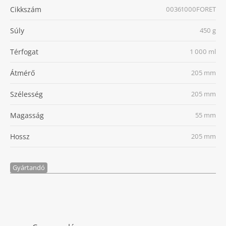
Cikkszám
00361000FORET
Súly
450 g
Térfogat
1 000 ml
Átmérő
205 mm
Szélesség
205 mm
Magasság
55 mm
Hossz
205 mm
Gyártandó