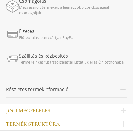
Csomagolás
Megvásárolt termékeit a legnagyobb gondossággal
csomagoljuk
Fizetés
Előreutalás, bankkártya, PayPal
Szállítás és kézbesítés
Termékeinket futárszolgálattal juttatjuk el az Ön otthonába.
Részletes termékinformáció
JOGI MEGFELELÉS
Impresszum
TERMÉK STRUKTÚRA
Kapcsolat