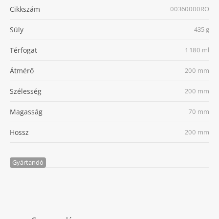
Cikkszám
00360000RO
Súly
435 g
Térfogat
1 180 ml
Átmérő
200 mm
Szélesség
200 mm
Magasság
70 mm
Hossz
200 mm
Gyártandó