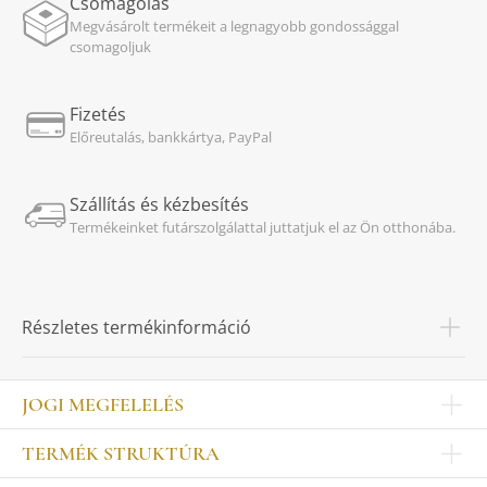
Csomagolás
Megvásárolt termékeit a legnagyobb gondossággal
csomagoljuk
Fizetés
Előreutalás, bankkártya, PayPal
Szállítás és kézbesítés
Termékeinket futárszolgálattal juttatjuk el az Ön otthonába.
Részletes termékinformáció
JOGI MEGFELELÉS
Impresszum
TERMÉK STRUKTÚRA
Kapcsolat