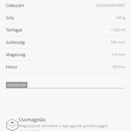
Cikkszám
00255005FORET
Súly
245 g
Térfogat
1 552 ml
Szélesség
100 mm
Magasság
115 mm
Hossz
135 mm
Gyártandó
Csomagolás
Megvásárolt termékeit a legnagyobb gondossággal