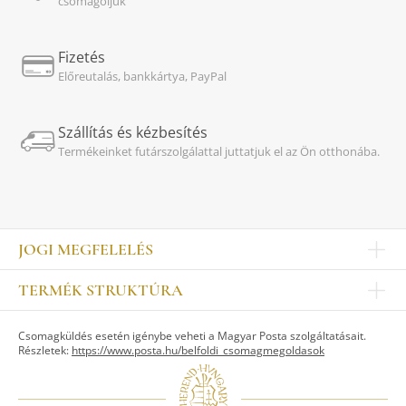
csomagoljuk
Fizetés
Előreutalás, bankkártya, PayPal
Szállítás és kézbesítés
Termékeinket futárszolgálattal juttatjuk el az Ön otthonába.
JOGI MEGFELELÉS
Impresszum
TERMÉK STRUKTÚRA
Kapcsolat
Egyéb
Munkatársak
Csomagküldés esetén igénybe veheti a Magyar Posta szolgáltatásait.
ASZTALKULTÚRA
Jogi nyilatkozat
Részletek:
https://www.posta.hu/belfoldi_csomagmegoldasok
Készletek
TI
Tálak, tálcák
Adatvédelem