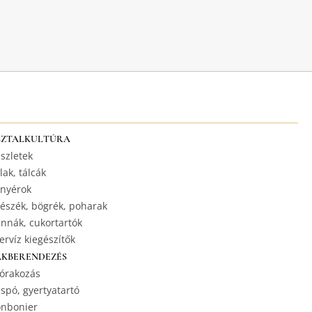
SZTALKULTÚRA
szletek
lak, tálcák
nyérok
észék, bögrék, poharak
nnák, cukortartók
ervíz kiegészítők
AKBERENDEZÉS
órakozás
spó, gyertyatartó
nbonier