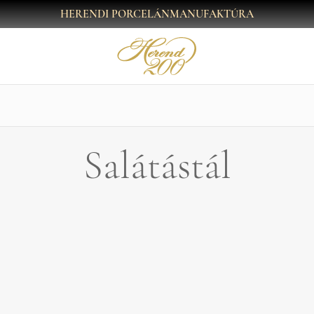
HERENDI PORCELÁNMANUFAKTÚRA
Salátástál