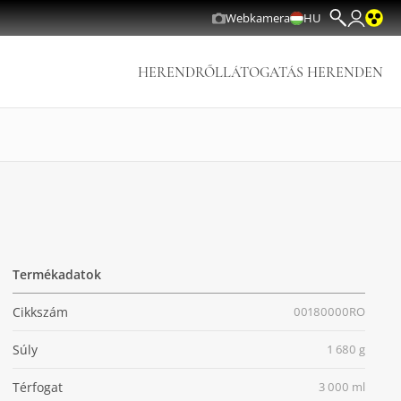
Webkamera
HU
HERENDRŐL
LÁTOGATÁS HERENDEN
Termékadatok
Cikkszám
00180000RO
Súly
1 680 g
Térfogat
3 000 ml