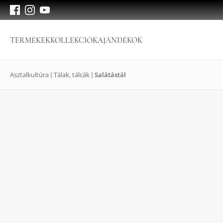
TERMÉKEK
KOLLEKCIÓK
AJÁNDÉKOK
Asztalkultúra
Tálak, tálcák
Salátástál