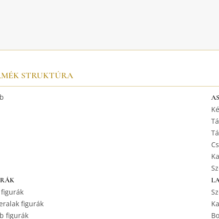
RMÉK STRUKTÚRA
b
A
Ké
Tá
Tá
Cs
Ka
Sz
URÁK
L
 figurák
Sz
ralak figurák
Ka
b figurák
Bo