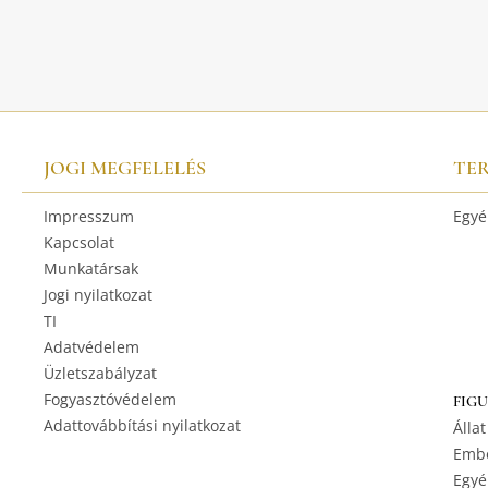
JOGI MEGFELELÉS
TE
Impresszum
Egyé
Kapcsolat
Munkatársak
Jogi nyilatkozat
TI
Adatvédelem
Üzletszabályzat
Fogyasztóvédelem
FIG
Adattovábbítási nyilatkozat
Állat
Embe
Egyé