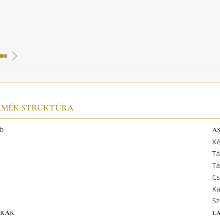
RMÉK STRUKTÚRA
b
A
Ké
Tá
Tá
Cs
Ka
Sz
URÁK
L