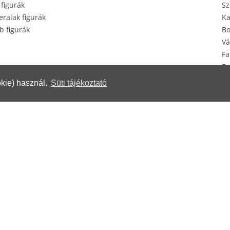
 figurák
Sz
ralak figurák
Ka
b figurák
Bo
Vá
Fa
Eg
Ké
kie) használ.
Süti tájékoztató
erek
© Herendi Porcelánmanufaktúra Zrt.
www.herend.com