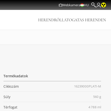
Webkamera
HU
HERENDRŐL
LÁTOGATÁS HERENDEN
Termékadatok
Cikkszám
16239000PLATI-M
Súly
560 g
Térfogat
4 788 ml