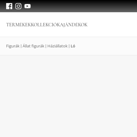
TERMÉKEK
KOLLEKCIÓK
AJÁNDÉKOK
Figurák
Állat figurák
Háziállatok
Ló