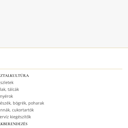
SZTALKULTÚRA
szletek
lak, tálcák
nyérok
észék, bögrék, poharak
nnák, cukortartók
ervíz kiegészítők
AKBERENDEZÉS