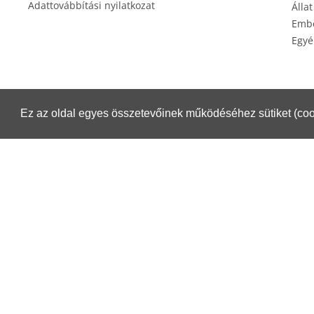
Adattovábbítási nyilatkozat
Állat
Embe
Egyé
Ez az oldal egyes összetevőinek működéséhez sütiket (coo
Éksz
Csomagküldés esetén igénybe veheti a Magyar Posta szolgáltatásait.
Részletek:
https://www.posta.hu/belfoldi_csomagmegoldasok