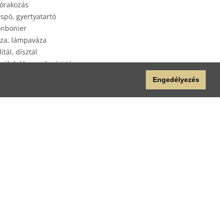
órakozás
spó, gyertyatartó
nbonier
za, lámpaváza
litál, dísztál
yéb lakberendezési tárgy
plap
Engedélyezés