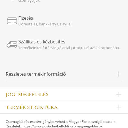
csomagoljuk
Fizetés
Előreutalás, bankkártya, PayPal
Szállítás és kézbesítés
Termékeinket futárszolgálattal juttatjuk el az Ön otthonába.
Részletes termékinformáció
JOGI MEGFELELÉS
Impresszum
TERMÉK STRUKTÚRA
Kapcsolat
Egyéb
Munkatársak
Csomagküldés esetén igénybe veheti a Magyar Posta szolgáltatásait.
ASZTALKULTÚRA
Jogi nyilatkozat
Részletek:
https://www.posta.hu/belfoldi_csomagmegoldasok