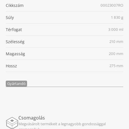
Cikkszám
00023007RO
Súly
1 830 g
Térfogat
3 000 ml
Szélesség
210 mm
Magasság
200 mm
Hossz
275 mm
Gyártandó
Csomagolás
Megvásárolt termékeit a legnagyobb gondossággal