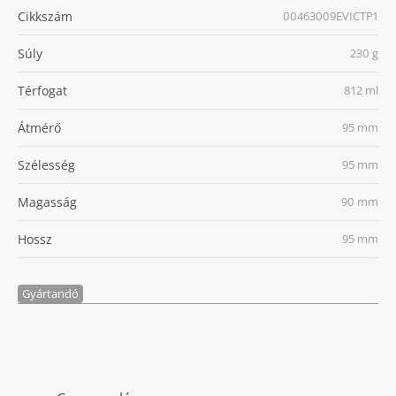
Cikkszám
00463009EVICTP1
Súly
230 g
Térfogat
812 ml
Átmérő
95 mm
Szélesség
95 mm
Magasság
90 mm
Hossz
95 mm
Gyártandó