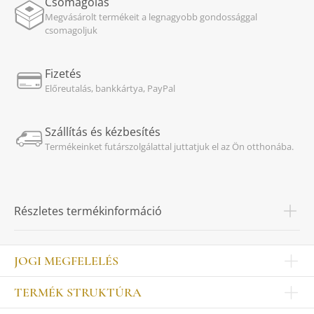
Csomagolás
Megvásárolt termékeit a legnagyobb gondossággal
csomagoljuk
Fizetés
Előreutalás, bankkártya, PayPal
Szállítás és kézbesítés
Termékeinket futárszolgálattal juttatjuk el az Ön otthonába.
Részletes termékinformáció
JOGI MEGFELELÉS
Impresszum
TERMÉK STRUKTÚRA
Kapcsolat