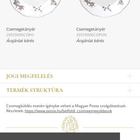
Csemegetányér
Csemegetányér
20519000COPO
20519000COPON
Árajánlat kérés
Árajánlat kérés
JOGI MEGFELELÉS
Impresszum
TERMÉK STRUKTÚRA
Kapcsolat
Egyéb
Munkatársak
Csomagküldés esetén igénybe veheti a Magyar Posta szolgáltatásait.
ASZTALKULTÚRA
Jogi nyilatkozat
Részletek:
https://www.posta.hu/belfoldi_csomagmegoldasok
Készletek
TI
Tálak, tálcák
Adatvédelem
Tányérok
Üzletszabályzat
Csészék, bögrék, poharak
Fogyasztóvédelem