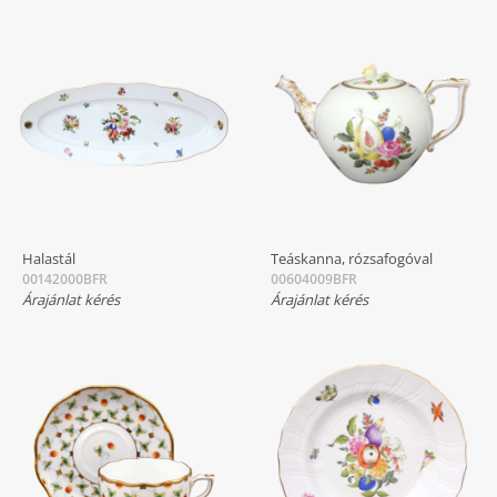
Halastál
Teáskanna, rózsafogóval
00142000BFR
00604009BFR
Árajánlat kérés
Árajánlat kérés