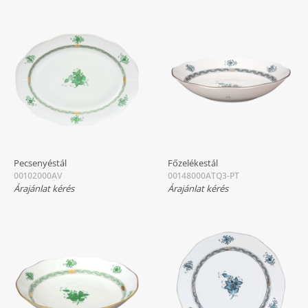
Pecsenyéstál
Főzelékestál
00102000AV
00148000ATQ3-PT
Árajánlat kérés
Árajánlat kérés