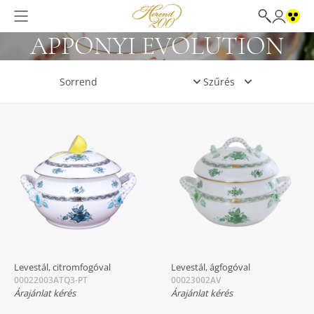
APPONYI EVOLUTION
Szűrés
Levestál, citromfogóval
Levestál, ágfogóval
00022003ATQ3-PT
00023002AV
Árajánlat kérés
Árajánlat kérés