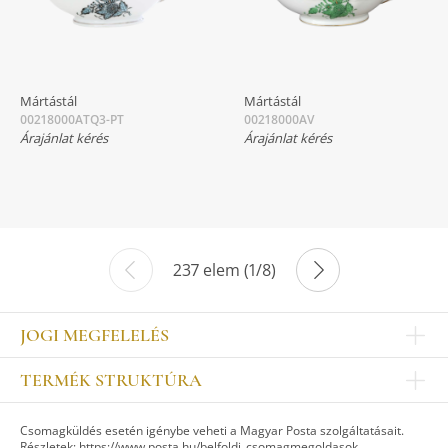
Mártástál
Mártástál
00218000ATQ3-PT
00218000AV
Árajánlat kérés
Árajánlat kérés
237 elem (1/8)
JOGI MEGFELELÉS
Impresszum
TERMÉK STRUKTÚRA
Kapcsolat
Egyéb
Munkatársak
Csomagküldés esetén igénybe veheti a Magyar Posta szolgáltatásait.
ASZTALKULTÚRA
Jogi nyilatkozat
Részletek:
https://www.posta.hu/belfoldi_csomagmegoldasok